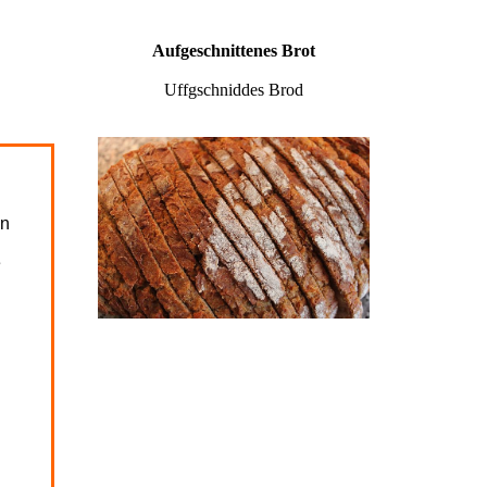
Artikel
 F / V
Leichen im Keller des
Hochdeutschen
C. und R. Weitbrecht
Aufgeschnittenes Brot
Pronomen
abe G
Uffgschniddes Brod
Zahlwörter
abe H
Leichen im Keller des
abe I
Hochdeutschen
abe J
en
 / Q / X
e
abe L
abe M
abe N
abe O
abe P
abe R