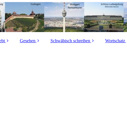
ebt
Gesehen
Schwäbisch schreiben
Wortschatz
Gschnidda?
Schwäbisch auf
a (hell) – å (dunkel)
Schwäbi
Aogschnidda?
Rädern
Wörter
Nasalvokale
Bisch fae ruich!
Essen und Trinken
Invasive
ao – au
Achtentachtäch
Schwäbisches
Buchst
Handwerk
ei – ai
 sii dor Wimberg!
Buchst
Schwäbische
Mundartwege
Dawid? Dafid?
Buchst
Schwäbisch mit ä
bb här! (Gib her!)
Buchst
Schwäbische
iddena (Hütten)
Buchst
Neinsager