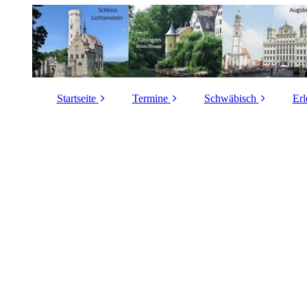
Startseite
Termine
Schwäbisch
Erl
Autor
Gottesdienste auf
Wo spricht man
Schwäbisch
Schwäbisch?
Grundlagen dieser
Homepage
Vorträge in und über
Entstehung des
Schwäbisch
Schwäbischen
Wissenschaftliche
Kriterien für
Vortragsthemen
Oberdeutsch und
Schwäbisch
Schwäbisch
I
Pressespiegel
Links
Schwäbisch-Test
Sitemap
Rätselwörter
Gä
Impressum
Das schwäbische
H
Mantra