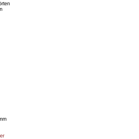
örten
on
omm
er