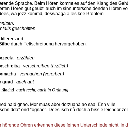
zierende Sprache. Beim Hören kommt es auf den Klang des Geh
erten Hören gut geübt, auch im sinnunterscheidenden Hören v
ees, wa jezz kommd, deswäaga älles koe Broblem:
nitten
.
falls geschnitten
.
ifferenziert.
Silbe
durch Fettschreibung hervorgehoben
.
orz
ee
la
erzählen
orschr
ei
ba
verschreiben (ärztlich)
orm
a
cha
vermachen (vererben)
o g
ua
d
auch gut
 r
äa
chd
auch recht, auch in Ordnung
red hald gnao. Mor muas abor dorzuanã ao saa: Enn viile
chnidda" ond "ognao". Dees isch nå doch a bissle leichdor z
hörende Ohren erkennen diese feinen Unterschiede nicht. In d