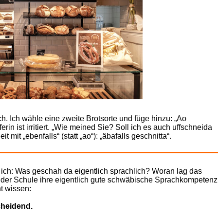
Buchst. S /
Buchst.
Buchst
Buchst
ich. Ich wähle eine zweite Brotsorte und füge hinzu: „Ao
rin ist irritiert. „Wie meined Sie? Soll ich es auch uffschneida
t mit „ebenfalls“ (statt „ao“): „äbafalls geschnitta“.
 ich: Was geschah da eigentlich sprachlich? Woran lag das
in der Schule ihre eigentlich gute schwäbische Sprachkompeten
ht wissen:
cheidend.