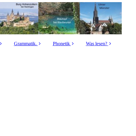
Grammatik.
Phonetik
Was lesen?
sches
Grammatikbuch
Die Selbstlaute
Lore Fischer
buch
Gesamtschwäbische
helles a – dunkles å
Fritz Holder
 Wörter
Grammatik
Die Leichtvokale a, e,
Hermann Kiedaisch
abe A
Die Entstehung der
o
schwäbischen
Matthias Koch
Grammatik
abe B
ai – ei
Wilhelm König
Substantive
abe C
au – ao
August Lämmle
Verben
abe D
Die Laute i und y
Gerhard Raff
Adjektive
abe E
Der Laut r
Lina Stöhr