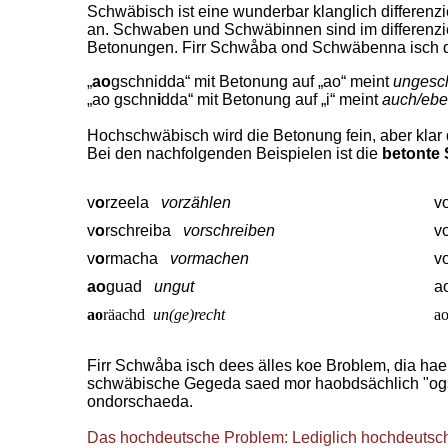
Schwäbisch ist eine wunderbar klanglich differen
an. Schwaben und Schwäbinnen sind im differenzi
Betonungen. Firr Schwåba ond Schwäbenna isch d
„
ao
gschnidda“ mit Betonung auf „ao“ meint
ungesch
„ao gschn
i
dda“ mit Betonung auf „i“ meint
auch/eben
Hochschwäbisch wird die Betonung fein, aber klar d
Bei den nachfolgenden Beispielen ist die
betonte 
v
o
rzeela
vorzählen
v
v
o
rschreiba
vorschreiben
v
v
o
rmacha
vormachen
v
ao
guad
ungut
a
ao
räachd
un(ge)recht
ao
Firr Schwåba isch dees älles koe Broblem, dia hae
schwäbische Gegeda saed mor haobdsächlich "ogs
ondorschaeda.
Das hochdeutsche Problem: Lediglich hochdeutsch 