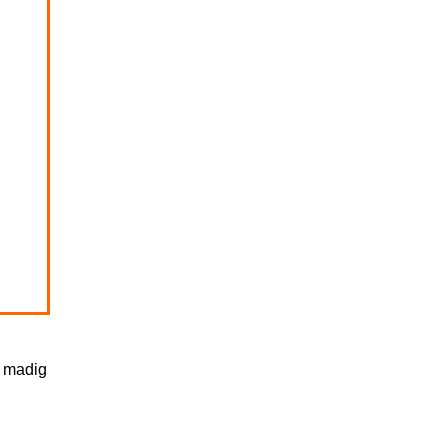
 Sch / St
 T / Z
abe U
abe W
z madig