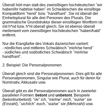
Überall hört man statt des zweisilbigen hochdeutschen "wir
haben/ihr habt/sie haben" im Schwäbischen die einsilbige
Kompaktform "hend" bzw. "hand/hant". Sie ist überall der
Einheitsplural für alle drei Personen des Plurals. Die
grammatische Grundstruktur dieser einsilbigen Wortform ist
mit h*nd bzw. h*nt überall gleich. Sie ist ebenso überall
meilenweit vom zweisilbigen hochdeutschen "haben/habt"
entfernt.
Nur die Klangfarbe des Vokals dazwischen variiert:
- nördliches und mittleres Schwäbisch "mir/ir/se hend"
- südliches und südöstliches Schwäbisch "mir/ir/se
hand/hant".
2. Beispiel: Die Personalpronomen
Überall gleich sind die Personalpronomen. Dies gilt für
alle
Personalpronomen, Singular wie Plural, auch für deren für
Nominativ, Akkusativ usw.
Überall gibt es die Personalpronomen auch in zweierlei
parallelen Formen:
betont
und
unbetont
. Beispiele
(betont/unbetont): "i/e"
ich
, "mii/me"
mich
, "sui/se"
sie
(Einzahl)
, "uich/ich"
euch
, "sia/se"
sie (Mehrzahl)
usw.