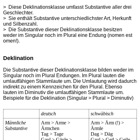
> Diese Deklinationsklasse umfasst Substantive aller drei
Geschlechter.
> Sie enthält Substantive unte
rschiedlichster Art, Herkunft
und Silbenzahl.
> Die Substantive dieser Deklinationsklasse besitzen
weder im Singular noch im Plural eine Endung (nomen est
omen!).
Deklination
Die Substantive dieser Deklinationsklasse bilden weder im
Singular noch im Plural Endungen. Im Plural lauten die
umlautfähigen Stammlaute um. Die Umlautung wird dadurch
indirekt zu einem Kennzeichen für den Plural. Ebenso
lauten im Diminutiv die umlautfähigen Stammlaute um.
Beispiele für die Deklination (Singular > Plural > Diminutiv)
deutsch
schwäbisch
Männliche
Arm > Arme >
Arm > Ärm (!) >
Substantive
Ärmchen
Ärmle
Tag > Tage
Dag > Däg
Gaul > Gäule >
Gaul > Geil > Geile