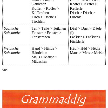
Gäulchen
Koffer > Keffer >
Koffer > Koffer >
Kefferle
Köfferchen
Disch > Disch >
Tisch > Tische >
Dischle
Tischlein
Sächliche
Teil > Teile > Teilchen
Dåel > Dåel > Dåele
Substantive
Fenster > Fenster >
(!)
Fensterchen
Fäašder > Fäašder >
Fäašderle
Weibliche
Hand > Hände >
Hãd > Hẽd > Hẽdle
Substantive
Händchen
Maus > Meis > Meisle
Maus > Mäuse >
Mäuschen
085