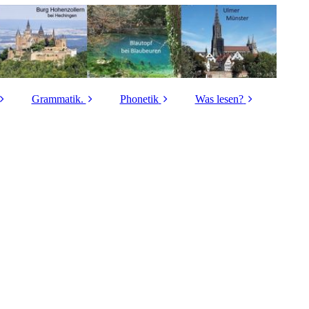
Grammatik.
Phonetik
Was lesen?
sches
Grammatikbuch
Die Selbstlaute
Lore Fischer
buch
Gesamtschwäbische
helles a – dunkles å
Fritz Holder
 Wörter
Grammatik
Die Leichtvokale a, e,
Hermann Kiedaisch
abe A
Die Entstehung der
o
schwäbischen
Matthias Koch
Grammatik
abe B
ai – ei
Wilhelm König
Substantive
abe C
au – ao
August Lämmle
Verben
abe D
Die Laute i und y
Gerhard Raff
Adjektive
abe E
Der Laut r
Lina Stöhr