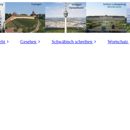
ebt
Gesehen
Schwäbisch schreiben
Wortschatz
Gschnidda?
Schwäbisch auf
a (hell) – å (dunkel)
Schwäbi
Aogschnidda?
Rädern
Wörter
Nasalvokale
Bisch fae ruich!
Essen und Trinken
Invasive
ao – au
Achtentachtäch
Schwäbisches
Buchst
Handwerk
ei – ai
 sii dor Wimberg!
Buchst
Schwäbische
Mundartwege
Dawid? Dafid?
Buchst
Schwäbisch mit ä
bb här! (Gib her!)
Buchst
Schwäbische
iddena (Hütten)
Buchst
Neinsager