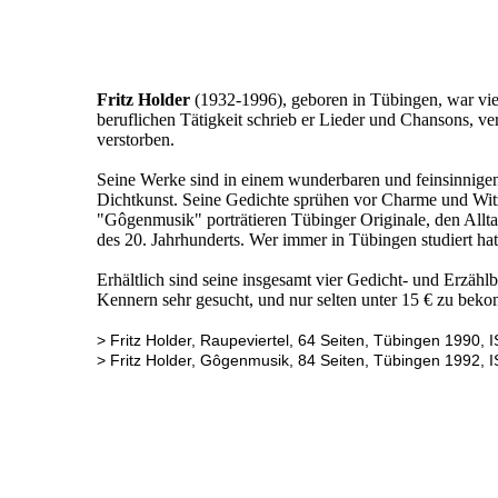
Testseite
"Der" Butter
Das Gsälz
Fritz Holder
(1932-1996), geboren in Tübingen, war vie
beruflichen Tätigkeit schrieb er Lieder und Chansons, ve
verstorben.
Seine Werke sind in einem wunderbaren und feinsinnigen 
Dichtkunst. Seine Gedichte sprühen vor Charme und Wit
"Gôgenmusik" porträtieren Tübinger Originale, den Allta
des 20. Jahrhunderts. Wer immer in Tübingen studiert hat,
Erhältlich sind seine insgesamt vier Gedicht- und Erzählb
Kennern sehr gesucht, und nur selten unter 15 € zu bek
> Fritz Holder, Raupeviertel, 64 Seiten, Tübingen 1990,
> Fritz Holder, Gôgenmusik, 84 Seiten, Tübingen 1992,