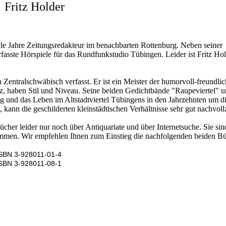
Fritz Holder
Der Brennnessel
Buchst.
Der Eisenbahn-
Buchst
Album
le Jahre Zeitungsredakteur im benachbarten Rottenburg. Neben seiner
Buchst
rfasste Hörspiele für das Rundfunkstudio Tübingen. Leider ist Fritz Hol
Buchst
Zentralschwäbisch verfasst. Er ist ein Meister der humorvoll-freundli
Buchst
z, haben Stil und Niveau. Seine beiden Gedichtbände "Raupeviertel" 
g und das Leben im Altstadtviertel Tübingens in den Jahrzehnten um di
Buchst. K
 kann die geschilderten kleinstädtischen Verhältnisse sehr gut nachvoll
Buchst
ücher leider nur noch über Antiquariate und über Internetsuche. Sie si
ommen. Wir empfehlen Ihnen zum Einstieg die nachfolgenden beiden Bü
Buchst
 ISBN 3-928011-01-4
Buchst
 ISBN 3-928011-08-1
Buchst
Buchst
Buchst