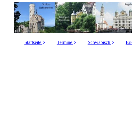
Startseite
Termine
Schwäbisch
Erl
Autor
Gottesdienste auf
Wo spricht man
Schwäbisch
Schwäbisch?
Grundlagen dieser
Homepage
Vorträge in und über
Entstehung des
Schwäbisch
Schwäbischen
Wissenschaftliche
Kriterien für
Vortragsthemen
Oberdeutsch und
Schwäbisch
Schwäbisch
I
Pressespiegel
Links
Schwäbisch-Test
Sitemap
Rätselwörter
Gä
Impressum
Das schwäbische
H
Mantra