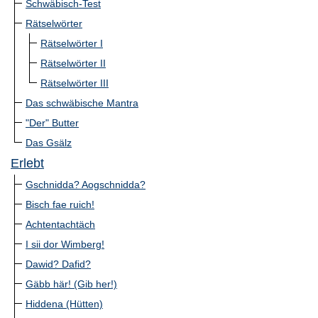
Schwäbisch-Test
Rätselwörter
Rätselwörter I
Rätselwörter II
Rätselwörter III
Das schwäbische Mantra
"Der" Butter
Das Gsälz
Erlebt
Gschnidda? Aogschnidda?
Bisch fae ruich!
Achtentachtäch
I sii dor Wimberg!
Dawid? Dafid?
Gäbb här! (Gib her!)
Hiddena (Hütten)