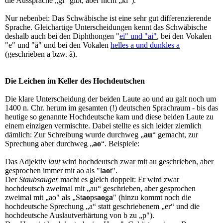
die Aussprache „gl“ gibt, aber nicht „kl“).
Nur nebenbei: Das Schwäbische ist eine sehr gut differenzierende
Sprache. Gleichartige Unterscheidungen kennt das Schwäbische
deshalb auch bei den Diphthongen "
ei" und "ai"
, bei den Vokalen
"e" und "ä" und bei den Vokalen
helles a und dunkles a
(geschrieben a bzw. å).
Die Leichen im Keller des Hochdeutschen
Die klare Unterscheidung der beiden Laute ao und au galt noch um
1400 n. Chr. herum im gesamten (!) deutschen Sprachraum - bis das
heutige so genannte Hochdeutsche kam und diese beiden Laute zu
einem einzigen vermischte. Dabei stellte es sich leider ziemlich
dämlich: Zur Schreibung wurde durchweg „
au
“ gemacht, zur
Sprechung aber durchweg „
ao
“. Beispiele:
Das Adjektiv
laut
wird hochdeutsch zwar mit au geschrieben, aber
gesprochen immer mit ao als "l
ao
t".
Der
Staubsauger
macht es gleich doppelt: Er wird zwar
hochdeutsch zweimal mit „au“ geschrieben, aber gesprochen
zweimal mit „ao" als „St
ao
ps
ao
g
a
" (hinzu kommt noch die
hochdeutsche Sprechung „a“ statt geschriebenem „er“ und die
hochdeutsche Auslautverhärtung von b zu „p").