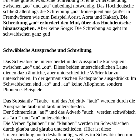
Für eine gute schwäbische Schreibung ist eine Unterscheidung
zwischen „ao“ und „au“ unbedingt notwendig. Das Hochdeutsche
schließt allerdings die Schreibung „ao“ konsequent aus (außer in
Fremdwörtern wie zum Beispiel Aorist, Aorta und Kakao).
Die
Schreibung „ao“ erfordert den Mut, über das Hochdeutsche
hinauszugehen.
Aber keine Sorge: Die Schreibung ao geht im
schwäbischen ganz gut!
Schwäbische Aussprache und Schreibung
Das Schwäbische unterscheidet in der Aussprache konsequent
zwischen „ao“ und „ou“. Diese beiden unterschiedlichen Laute
dienen dazu ähnliche, aber unterschiedliche Wörter klar zu
unterscheiden. In der germanistischen Fachsprache ausgedrückt: Im
Schwäbischen sind „ao“ und „au“ keine Allophone, sondern
Phoneme. Beispiele:
Das Substantiv "Taube" und das Adjektiv "taub" werden durch die
Aussprache t
au
b und t
ao
b unterschieden.
Der Schmerzlaut "au!" und das Adverb "auch" werden schwäbisch
als "
au
!" und "
ao
" unterschieden.
Die Verben "glauben" und "klauben" werden im Schwäbischen
durch gl
ao
ba und gl
au
ba unterschieden. (Hier ist diese
Unterscheidung auch deshalb nötig, weil es im Schwäbischen nur