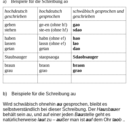
a) Beispiele für die Schreibung ao
hochdeutsch
hochdeutsch
s
chwäbisch gesprochen und
geschrieben
gesprochen
geschrieben
gehen
ge-en (ohne h!)
gao
stehen
ste-en (ohne h!)
sdao
haben
habn (ohne e!)
hao
lassen
lassn (ohne e!)
lao
getan
getan
dao
Staubsauger
staopsaoga
Sdaobsauger
braun
braon
braon
grau
grao
grao
b) Beispiele für die Schreibung au
Wird schwäbisch ohnehin
au
gesprochen, bleibt es
selbstverständlich bei dieser Schreibung. Der
H
au
sb
au
er
behält sein
au
, und auf einer jeden
B
au
stelle geht es
natürlicherweise
l
au
t
zu –
au
ßer
man ist
au
f
dem Ohr
t
ao
b
..