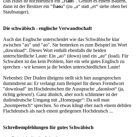
Das
Haus
ist hochdeutsch ein „H
ao
s". Gehört es einem Bauern,
dann ist der Besitzer ein "B
ao
a" (zu „a“ statt „er“ siehe oben bei
Staubsauger).
Die schwäbisch - englische Verwandtschaft
Auch das Englische unterscheidet wie das Schwäbische klar
zwischen "ao" und "ao". Sie bemerken es zum Beispiel im Wort
„download“. Dieses Wort enthält ebenfalls die beiden
unterschiedliche Laute: Ein „ao“ (down) und ein „au“ (load). Für
Schwaben ist das kein Problem, hier ein sehr gutes Englisch zu
sprechen - wir kennen ja die beiden unterschiedlichen Laute!
Nebenbei: Der Duden übrigens stellt sich hier ausgesprochen
dummdreist an: Er verlangt zum Beispiel für dieses Fremdwort
"download" im Hochdeutschen die Aussprache „daonloot“ (ja,
richtig gelesen!). Ganz ähnlich, aber noch schlimmer ist der
dudendeutsche Umgang mit „Homepage“: Da soll man
„hoompeetsch“ sprechen. So etwas klingt eher nach einem debilen
Flachdeutsch als nach einem gediegenen Hochdeutsch ...
Schreibempfehlungen für gutes Schwäbisch