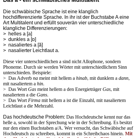
Das a - ein schwäbisches Multitalent
Die schwäbische Sprache ist eine klanglich
hochdifferenzierte Sprache. In ihr ist der Buchstabe A eine
Art Multitalent und erfüllt souverän vier unterschiedliche
klangliche Differenzierungen:
> helles a [a]
> dunkles a [ɒ]
> nasaliertes a [ã]
> nasalierter Leichtlaut a.
Diese vier unterschiedlichen a sind nicht Allophone, sondern
Phoneme. Durch sie werden Wörter mit unterschiedlichem Sinn
unterschieden. Beispiele:
> Das Adverb
na
meint mit hellem a
hinab
, mit dunklem a
dann
,
mit nasaliertem a
hin
.
> Das Wort
Gas
meint hellem a den Energieträger
Gas
, mit
nasaliertem a die
Gans
.
> Das Wort
Firma
mit hellem a ist die Einzahl, mit nasaliertem
Leichtlaut a die Mehrzahl.
Das hochdeutsche Problem:
Das Hochdeutsche kennt nur das
helle a, sowohl in der Sprechung wie in der Schreibung. Es besitzt
nur den einen Buchstaben a/A. Wer versucht, das Schwäbische auf
Hochdeutsch zu schreiben, kommt in ein Schreibchaos hinein.
Mit