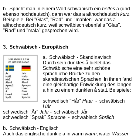
b. Spricht man in einem Wort schwäbisch ein
helles
a (und
ebenso hochdeutsch), dann war das a althochdeutsch
kurz
.
Beispiele: Bei "Glas", "Rad" und "mahlen" war das a
althochdeutsch kurz, weil schwäbisch ebenfalls "Glas",
"Rad" und "mala" gesprochen wird.
3. Schwäbisch - Europäisch
a. Schwäbisch - Skandinavisch
Durch sein dunkles å bietet das
Schwäbische eine sehr schöne
sprachliche Brücke zu den
skandinavischen Sprachen. In ihnen fand
eine gleichartige Entwicklung des langen
a hin zu einem dunklen å statt. Beispiele:
schwedisch "Hår"
Haar
- schwäbisch
Hår
schwedisch "År"
Jahr
- schwäbisch
Jår
schwedisch "Språk"
Sprache -
schwäbisch
Sbråch
b. Schwäbisch - Englisch
Auch das englische dunkle a in warm
warm
, water
Wasser
,