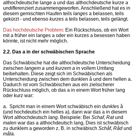
althochdeutsche lange a und das althochdeutsche kurze a
undifferenziert zusammengeworfen. Anschließend hat es in
diesem gemischten Haufen teils
langes
a belassen, teils
gekürzt - und ebenso
kurzes
a teils belassen, teils gelängt.
Das hochdeutsche Problem:
Ein Rückschluss, ob ein Wort
mit a früher ein langes a oder ein kurzes a besessen haben
könnte, ist nicht mehr möglich.
2.2. Das a in der schwäbischen Sprache
Das Schwäbische hat die althochdeutsche Unterscheidung
zwischen
langem a
und
kurzem a
in vollem Umfang
beibehalten. Diese zeigt sich im Schwäbischen als
Unterscheidung zwischen dem dunklen å und dem hellen a.
Dadurch ist vom Schwäbischen aus ein zielsicherer
Rückschluss möglich, ob das a in einem Wort früher lang
oder kurz war:
a. Spricht man in einem Wort schwäbisch ein
dunkles
å
(und hochdeutsch ein helles a), dann war das a in diesem
Wort althochdeutsch
lang
. Beispiele: Bei
Schaf
,
Rat
und
malen
war das a althochdeutsch lang, Dies ist schwäbisch
zu dunklem a geworden z. B. in schwäbisch
Schåf
,
Råd
und
måla
.