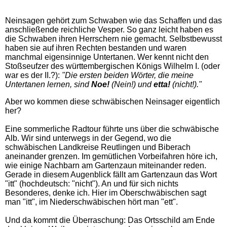
Neinsagen gehört zum Schwaben wie das Schaffen und das
anschließende reichliche Vesper. So ganz leicht haben es
die Schwaben ihren Herrschern nie gemacht. Selbstbewusst
haben sie auf ihren Rechten bestanden und waren
manchmal eigensinnige Untertanen. Wer kennt nicht den
Stoßseufzer des württembergischen Königs Wilhelm I. (oder
war es der II.?):
"Die ersten beiden Wörter, die meine
Untertanen lernen,
sind
Noe!
(Nein!) und
etta!
(nicht!)."
Aber wo kommen diese schwäbischen Neinsager eigentlich
her?
Eine sommerliche Radtour führte uns über die schwäbische
Alb. Wir sind unterwegs in der Gegend, wo die
schwäbischen Landkreise Reutlingen und Biberach
aneinander grenzen. Im gemütlichen Vorbeifahren höre ich,
wie einige Nachbarn am Gartenzaun miteinander reden.
Gerade in diesem Augenblick fällt am Gartenzaun das Wort
"itt" (hochdeutsch: "nicht"). An und für sich nichts
Besonderes, denke ich. Hier im Oberschwäbischen sagt
man "itt", im Niederschwäbischen hört man "ett".
Und da kommt die Überraschung: Das Ortsschild am Ende